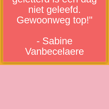
niet geleefd.
Gewoonweg top!"
- Sabine
Vanbecelaere