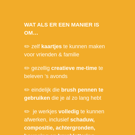
WAT ALS ER EEN MANIER IS
OM…
✏️ zelf
kaartjes
te kunnen maken
voor vrienden & familie
✏️ gezellig
creatieve me-time
te
beleven ’s avonds
✏️ eindelijk die
brush pennen te
gebruiken
die je al zo lang hebt
✏️ je werkjes
volledig
te kunnen
afwerken, inclusief
schaduw,
compositie, achtergronden,