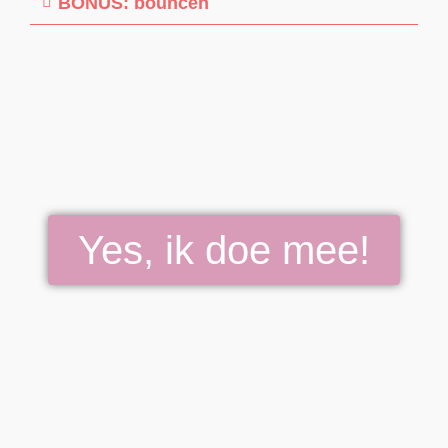
BONUS: bouncen
Yes, ik doe mee!