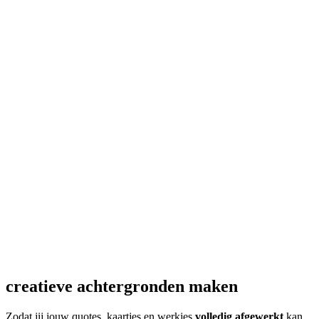
creatieve achtergronden maken
Zodat jij jouw quotes, kaartjes en werkjes
volledig afgewerkt
kan