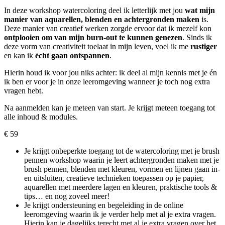
In deze workshop watercoloring deel ik letterlijk met jou
wat mijn
manier van aquarellen, blenden en achtergronden maken
is.
Deze manier van creatief werken zorgde ervoor dat ik mezelf kon
ontplooien om van mijn burn-out te kunnen genezen
. Sinds ik
deze vorm van creativiteit toelaat in mijn leven, voel ik me
rustiger
en kan ik
écht gaan ontspannen
.
Hierin houd ik voor jou niks achter: ik deel al mijn kennis met je én
ik ben er voor je in onze leeromgeving wanneer je toch nog extra
vragen hebt.
Na aanmelden kan je meteen van start. Je krijgt meteen toegang tot
alle inhoud & modules.
€ 59
Je krijgt onbeperkte toegang tot de watercoloring met je brush
pennen workshop waarin je leert achtergronden maken met je
brush pennen, blenden met kleuren, vormen en lijnen gaan in-
en uitsluiten, creatieve technieken toepassen op je papier,
aquarellen met meerdere lagen en kleuren, praktische tools &
tips… en nog zoveel meer!
Je krijgt ondersteuning en begeleiding in de online
leeromgeving waarin ik je verder help met al je extra vragen.
Hierin kan je dagelijks terecht met al je extra vragen over het